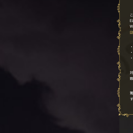
こ
E
O
・
・
・
対