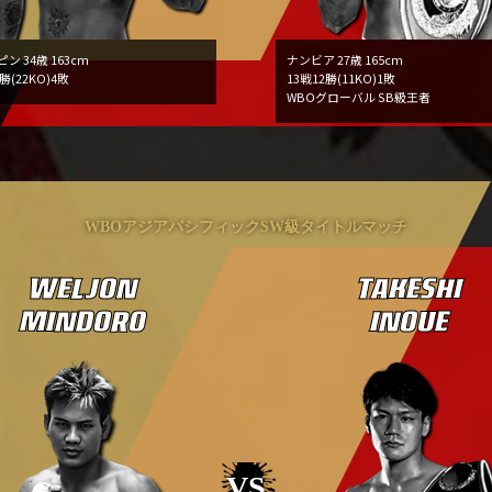
ン 34歳 163cm
ナンビア 27歳 165cm
勝(22KO)4敗
13戦12勝(11KO)1敗
WBOグローバル SB級王者
WBOアジアパシフィックSW級タイトルマッチ
WELJON
TAKESHI
MINDORO
INOUE
VS