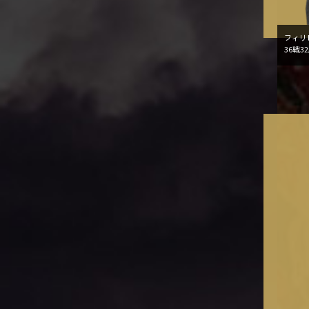
フィリピ
36戦32