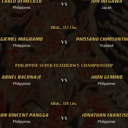
CARLO DEMECILLO
JUN IKEGAWA
VS
Philippines
Japan
8Rds., 115 Lbs.
GIEMEL MAGRAMO
PHISSANU CHIMSUNT
VS
Philippines
Thailand
PHILIPPINE SUPER FEATHERWT. CHAMPIONSHIP
ARNEL BACONAJE
JHON GEMINO
VS
Philippines
Philippines
6Rds., 118 Lbs.
OHN VINCENT PANGGA
JONATHAN FRANCIS
VS
Philippines
Philippines