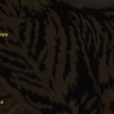
HORN
CO