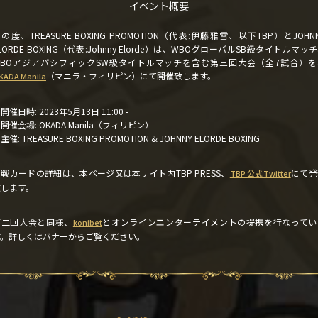
イベント概要
の度、TREASURE BOXING PROMOTION（代表:伊藤雅雪、以下TBP）とJOHN
LORDE BOXING（代表:Johnny Elorde）は、WBOグローバルSB級タイトルマッ
WBOアジアパシフィックSW級タイトルマッチを含む第三回大会（全7試合）を
（マニラ・フィリピン）にて開催致します。
KADA Manila
開催日時: 2023年5月13日 11:00 -
開催会場: OKADA Manila（フィリピン）
主催: TREASURE BOXING PROMOTION & JOHNNY ELORDE BOXING
戦カードの詳細は、本ページ又は本サイト内TBP PRESS、
にて発
TBP 公式Twitter
致します。
第二回大会と同様、
とオンラインエンターテイメントの提携を行なってい
konibet
す。詳しくはバナーからご覧ください。