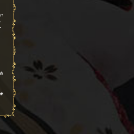
NY
チ、
、
表
ま