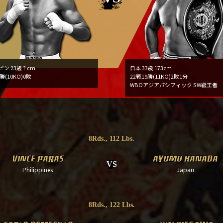
ン 23歳 ? cm
日本 33歳 173cm
勝(10KO)0敗
22戦19勝(11KO)2敗1分
WBOアジアパシフィック SW級王者
8Rds., 112 Lbs.
VINCE PARAS
AYUMU HANADA
VS
Philippines
Japan
8Rds., 122 Lbs.