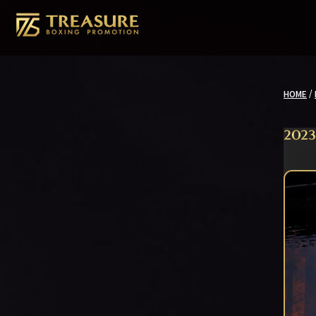
/
HOME
2023