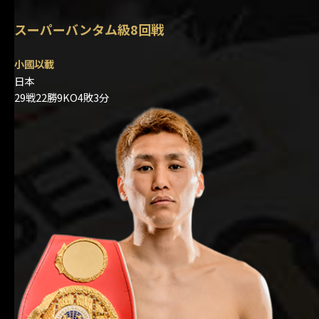
スーパーバンタム級8回戦
小國以載
日本
29戦22勝9KO4敗3分